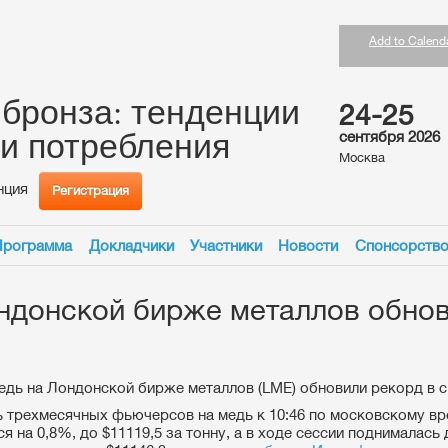
Add to Calend
 бронза: тенденции
24-25
 и потребления
сентября 2026
Москва
нция
Регистрация
Программа
Докладчики
Участники
Новости
Спонсорств
ндонской бирже металлов обно
едь на Лондонской бирже металлов (LME) обновили рекорд в с
 трехмесячных фьючерсов на медь к 10:46 по московскому в
я на 0,8%, до $11119,5 за тонну, а в ходе сессии поднималась 