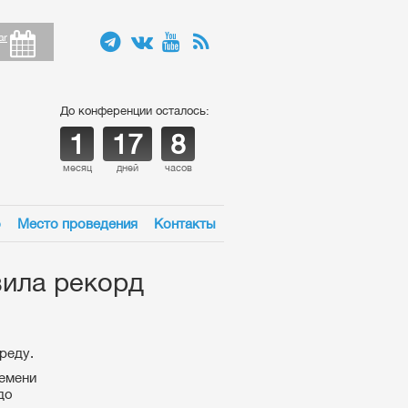
ar
До конференции осталось:
1
17
8
месяц
дней
часов
о
Место проведения
Контакты
вила рекорд
реду.
ремени
до