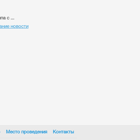
 с ...
ание новости
о
Место проведения
Контакты