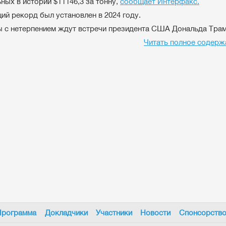
ных в истории $11146,3 за тонну,
сообщает Интерфакс.
й рекорд был установлен в 2024 году.
 с нетерпением ждут встречи президента США Дональда Трампа
Читать полное содерж
Программа
Докладчики
Участники
Новости
Спонсорств